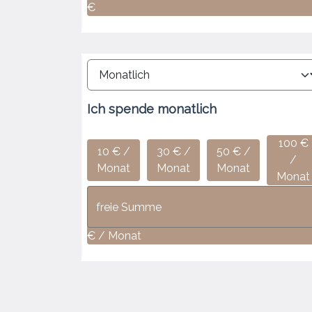
€
Ich spende
monatlich
100 €
10 € /
30 € /
50 € /
/
Monat
Monat
Monat
Monat
€ / Monat