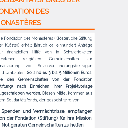
ONDATION DES
ONASTÈRES
ie Fondation des Monastères (Klösterliche Stiftung
er Klöster) erhält jährlich ca. einhundert Anträge
ur finanziellen Hilfe von in Schwierigkeiten
eratenen religiösen Gemeinschaften zur
inanzierung von Sozialversicherungsbeiträgen
nd Umbauten.
So sind es 3 bis 5 Millionen Euros,
ie den Gemeinschaften von der Fondation
Stiftung) nach Einreichen ihrer Projektvorlage
ugeschrieben werden.
Diesen Mittel kommen aus
em Solidaritätsfonds, der gespeist wird von :
 Spenden und Vermächtnisse, empfangen
on der Fondation (Stiftung) für ihre Mission,
n Not geraten Gemeinschaften zu helfen,