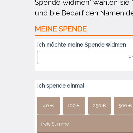
Spende widmen" wählen sie "
und bie Bedarf den Namen d
MEINE
SPENDE
Ich möchte meine Spende widmen
Ich spende
einmal
40 €
100 €
250 €
500 €