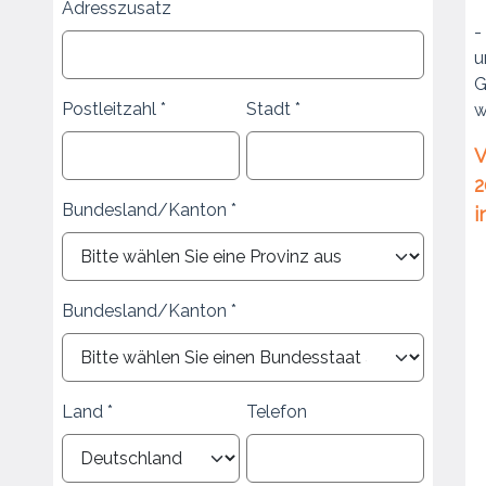
Adresszusatz
-
u
G
Postleitzahl
Stadt
w
V
2
Bundesland/Kanton
i
Bundesland/Kanton
Land
Telefon