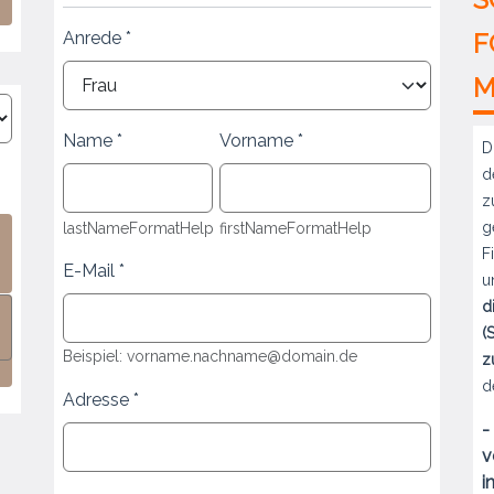
Anrede
F
M
Name
Vorname
D
d
z
g
lastNameFormatHelp
firstNameFormatHelp
F
E-Mail
u
d
(
Beispiel: vorname.nachname@domain.de
z
d
Adresse
-
v
i