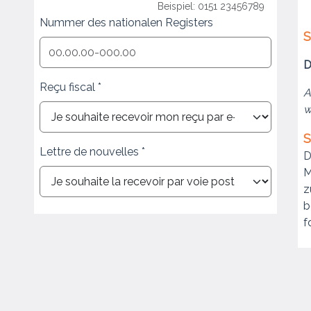
Beispiel: 0151 23456789
Nummer des nationalen Registers
S
D
Reçu fiscal
A
w
S
Lettre de nouvelles
D
M
z
f